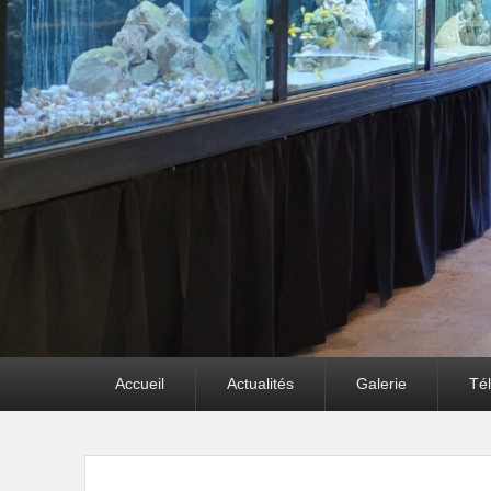
Premier
Accueil
Actualités
Galerie
Té
menu