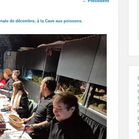
← Précédent
dans les
images
rnale de décembre, à la Cave aux poissons.