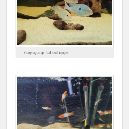
Geophagus sp. Red head tapajos