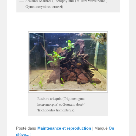
Scalaires Marbrés ( Pterophyllum ) et Tétra veuve noire (
Gymnocorymbus tern
e
tzi)
Rasbora arlequin (Trigonostigma
heteromorpha) et Gourami doré (
Trichopodus trichopterus).
Posté dans
Maintenance et reproduction
|
Marqué
On
élève...!