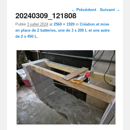
Navigation dans les
← Précédent
Suivant →
20240309_121808
images
Publié
3 juillet 2024
at
2560 × 1920
in
Création et mise
en place de 2 batteries, une de 3 x 200 L et une autre
de 2 x 450 L.