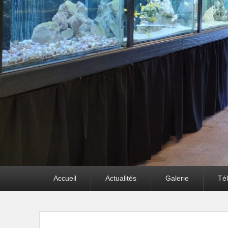
Premier
Accueil
Actualités
Galerie
Té
menu