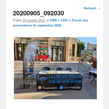
Navigation
Suivant →
20200905_092030
dans les
images
Publié
24 octobre 2022
at
2560 × 1920
in
Forum des
associations de septembre 2020.