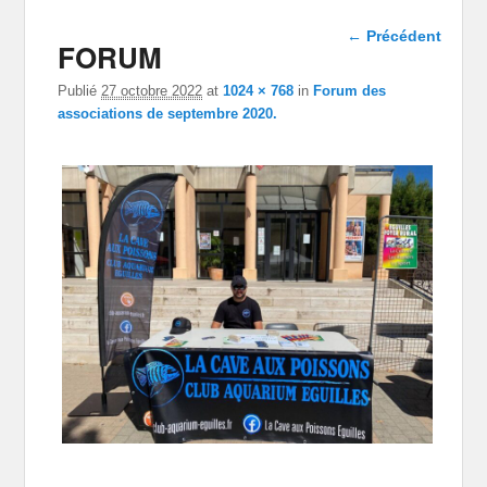
Navigation
← Précédent
FORUM
dans les
images
Publié
27 octobre 2022
at
1024 × 768
in
Forum des
associations de septembre 2020.