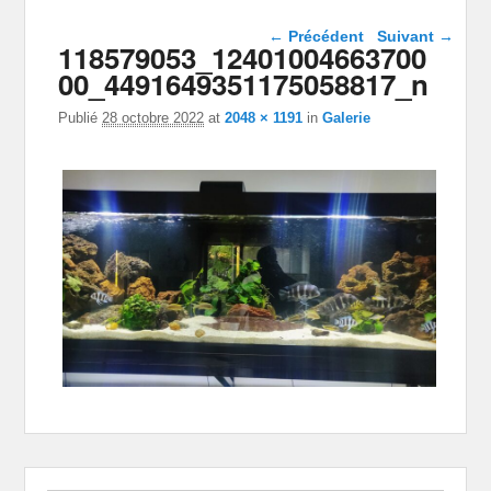
Navigation dans les
← Précédent
Suivant →
118579053_12401004663700
images
00_4491649351175058817_n
Publié
28 octobre 2022
at
2048 × 1191
in
Galerie