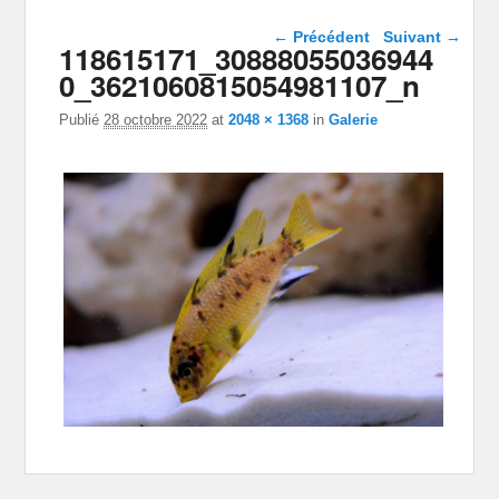
Navigation dans les
← Précédent
Suivant →
118615171_30888055036944
images
0_3621060815054981107_n
Publié
28 octobre 2022
at
2048 × 1368
in
Galerie