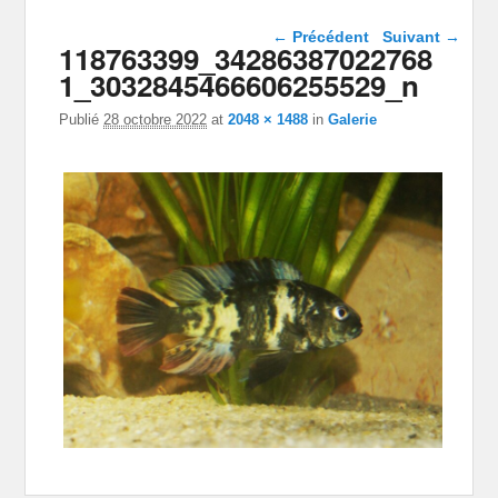
Navigation dans les
← Précédent
Suivant →
118763399_34286387022768
images
1_3032845466606255529_n
Publié
28 octobre 2022
at
2048 × 1488
in
Galerie