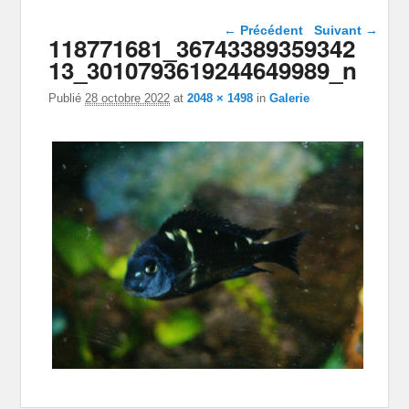
Navigation dans les
← Précédent
Suivant →
118771681_36743389359342
images
13_3010793619244649989_n
Publié
28 octobre 2022
at
2048 × 1498
in
Galerie