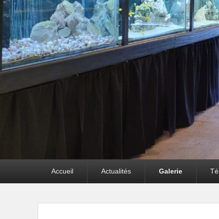
Premier
Accueil
Actualités
Galerie
Té
menu