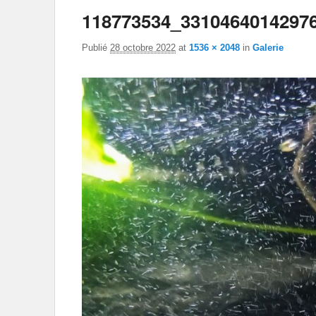
118773534_3310464014297
Publié
28 octobre 2022
at
1536 × 2048
in
Galerie