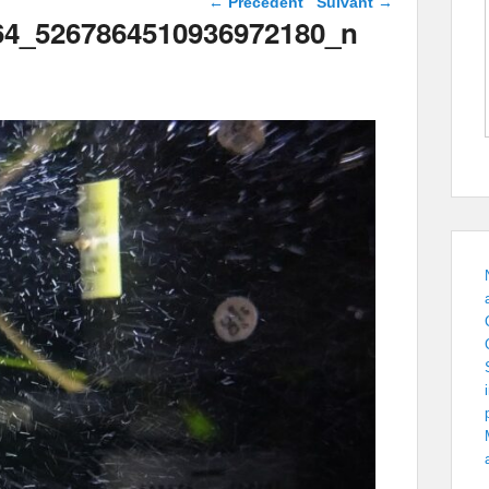
← Précédent
Suivant →
images
64_5267864510936972180_n