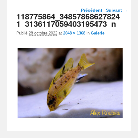
Navigation dans les
← Précédent
Suivant →
118775864_34857868627824
images
1_3136117059403195473_n
Publié
28 octobre 2022
at
2048 × 1368
in
Galerie