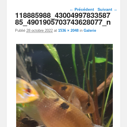
Navigation dans les
← Précédent
Suivant →
118885988_43004997833587
images
85_4901905703743628077_n
Publié
28 octobre 2022
at
1536 × 2048
in
Galerie