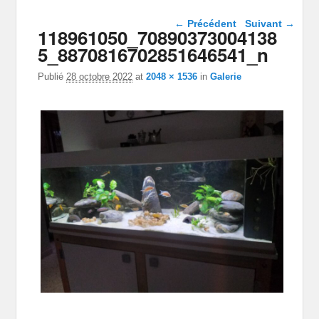
Navigation dans les
← Précédent
Suivant →
118961050_70890373004138
images
5_8870816702851646541_n
Publié
28 octobre 2022
at
2048 × 1536
in
Galerie