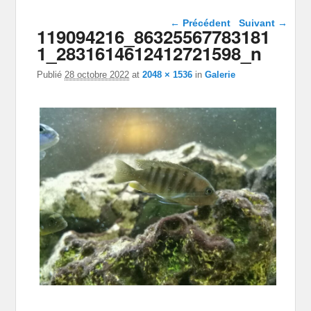
Navigation dans les
← Précédent
Suivant →
119094216_86325567783181
images
1_2831614612412721598_n
Publié
28 octobre 2022
at
2048 × 1536
in
Galerie