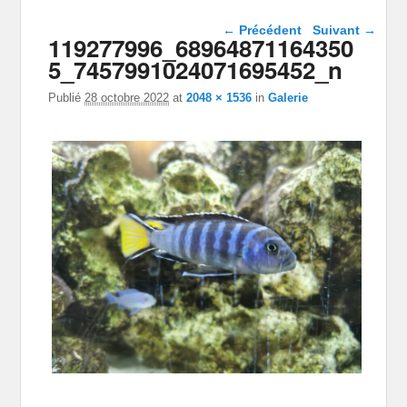
Navigation dans les
← Précédent
Suivant →
119277996_68964871164350
images
5_7457991024071695452_n
Publié
28 octobre 2022
at
2048 × 1536
in
Galerie