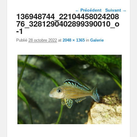
Navigation dans les
← Précédent
Suivant →
136948744_22104458024208
images
76_3281290402899390010_o
-1
Publié
28 octobre 2022
at
2048 × 1365
in
Galerie