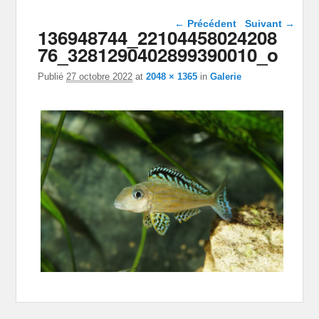
Navigation dans les
← Précédent
Suivant →
136948744_22104458024208
images
76_3281290402899390010_o
Publié
27 octobre 2022
at
2048 × 1365
in
Galerie