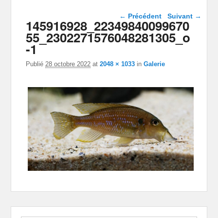
Navigation dans les
← Précédent
Suivant →
145916928_22349840099670
images
55_2302271576048281305_o
-1
Publié
28 octobre 2022
at
2048 × 1033
in
Galerie