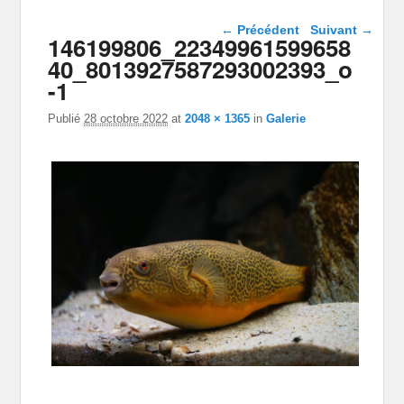
Navigation dans les
← Précédent
Suivant →
146199806_22349961599658
images
40_8013927587293002393_o
-1
Publié
28 octobre 2022
at
2048 × 1365
in
Galerie