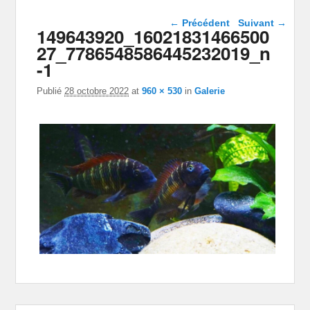
Navigation dans les
← Précédent
Suivant →
149643920_16021831466500
images
27_7786548586445232019_n
-1
Publié
28 octobre 2022
at
960 × 530
in
Galerie