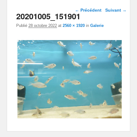
Navigation dans les
← Précédent
Suivant →
20201005_151901
images
Publié
28 octobre 2022
at
2560 × 1920
in
Galerie