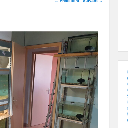
← Précédent
Suivant →
images