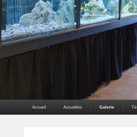
Premier
Accueil
Actualités
Galerie
Té
menu