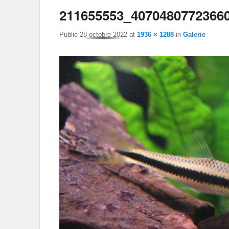
211655553_4070480772366
Publié
28 octobre 2022
at
1936 × 1288
in
Galerie