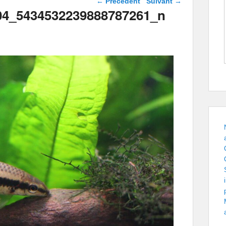
← Précédent
Suivant →
images
04_5434532239888787261_n