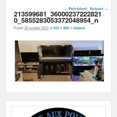
Navigation dans les
← Précédent
Suivant →
213599681_36000237222821
images
0_5855283053372048954_n
Publié
28 octobre 2022
at
912 × 420
in
Galerie