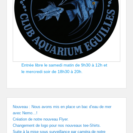
Entrée libre le samedi matin de 9h30 à 12h et
le mercredi soir de 18h30 à 20h.
Nouveau : Nous avons mis en place un bac d’eau de mer
avec Nemo…!
Création de notre nouveau Flyer.
Changement de logo pour nos nouveaux tee-Shirts.
Suite à la mise sous surveillance par caméra de notre