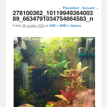
Navigation dans les
← Précédent
Suivant →
278100362_10119949364003
images
89_6634791034754864583_n
Publié
28 octobre 2022
at
1422 × 2048
in
Galerie