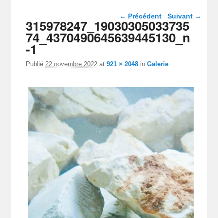
Navigation dans les
← Précédent
Suivant →
315978247_19030305033735
images
74_4370490645639445130_n
-1
Publié
22 novembre 2022
at
921 × 2048
in
Galerie