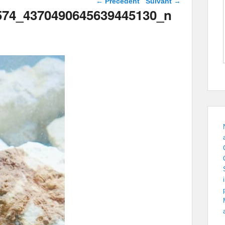
← Précédent
Suivant →
images
574_4370490645639445130_n