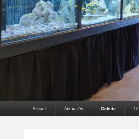
Premier
Accueil
Actualités
Galerie
Té
menu