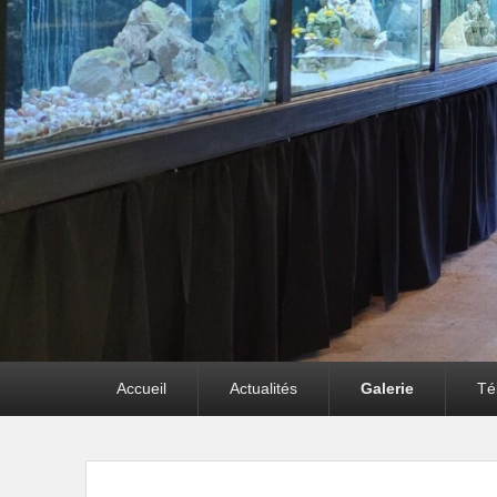
Premier
Accueil
Actualités
Galerie
Té
menu