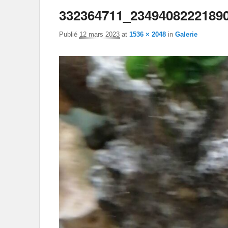
332364711_2349408222189
Publié
12 mars 2023
at
1536 × 2048
in
Galerie