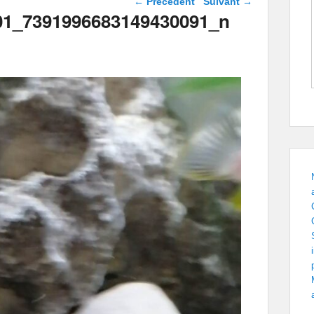
← Précédent
Suivant →
images
01_7391996683149430091_n