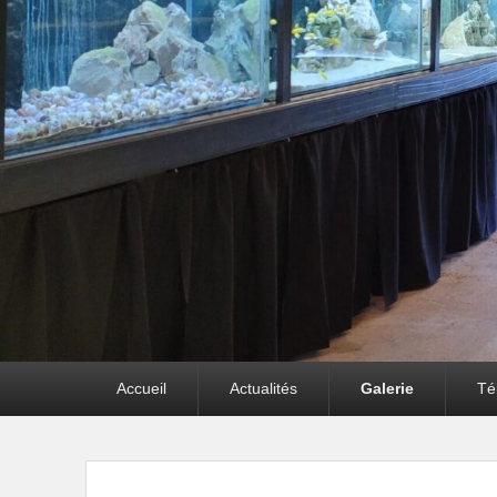
Premier
Accueil
Actualités
Galerie
Té
menu