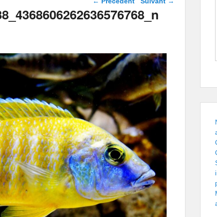
← Précédent
Suivant →
images
38_4368606262636576768_n