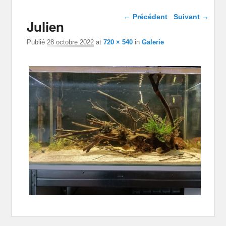
Navigation dans les
← Précédent
Suivant →
Julien
images
Publié
28 octobre 2022
at
720 × 540
in
Galerie