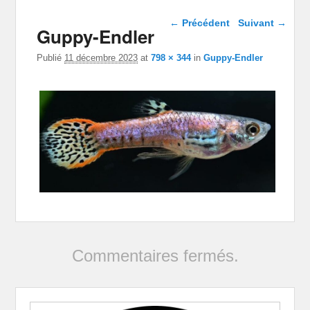
Navigation dans les
← Précédent
Suivant →
Guppy-Endler
images
Publié
11 décembre 2023
at
798 × 344
in
Guppy-Endler
Commentaires fermés.