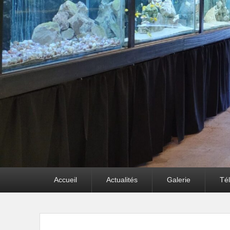
Premier
Accueil
Actualités
Galerie
Té
menu