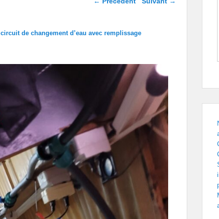
← Précédent
Suivant →
images
n circuit de changement d’eau avec remplissage