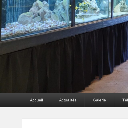
Premier
Accueil
Actualités
Galerie
Té
menu