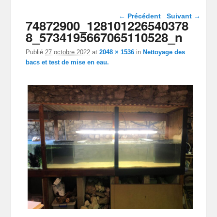
Navigation dans les
← Précédent
Suivant →
74872900_128101226540378
images
8_5734195667065110528_n
Publié
27 octobre 2022
at
2048 × 1536
in
Nettoyage des
bacs et test de mise en eau.