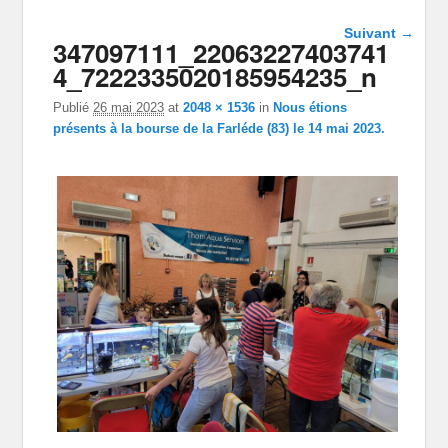
Navigation
Suivant →
347097111_22063227403741
dans les
images
4_7222335020185954235_n
Publié
26 mai 2023
at
2048 × 1536
in
Nous étions
présents à la bourse de la Farléde (83) le 14 mai 2023.