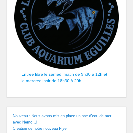
Entrée libre le samedi matin de 9h30 à 12h et
le mercredi soir de 18h30 à 20h.
Nouveau : Nous avons mis en place un bac d’eau de mer
avec Nemo…!
Création de notre nouveau Flyer.