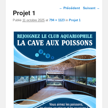
Navigation dans les
← Précédent
Suivant →
Projet 1
images
Publié
11 octobre 2025
at
794 × 1123
in
Projet 1