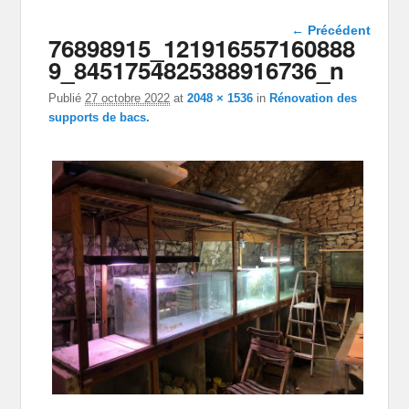
Navigation
← Précédent
76898915_121916557160888
dans les
images
9_8451754825388916736_n
Publié
27 octobre 2022
at
2048 × 1536
in
Rénovation des
supports de bacs.