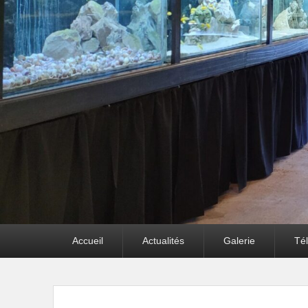
Premier
Accueil
Actualités
Galerie
Té
menu