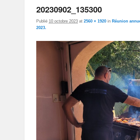
20230902_135300
Publié
10 octobre 2023
at
2560 × 1920
in
Réunion annue
2023.