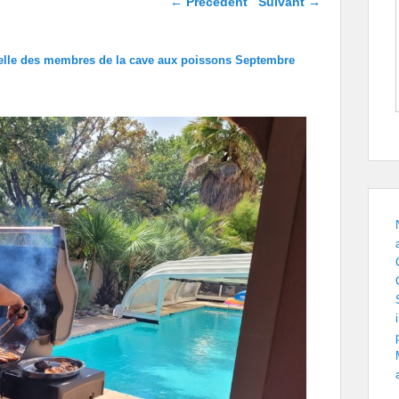
← Précédent
Suivant →
images
lle des membres de la cave aux poissons Septembre