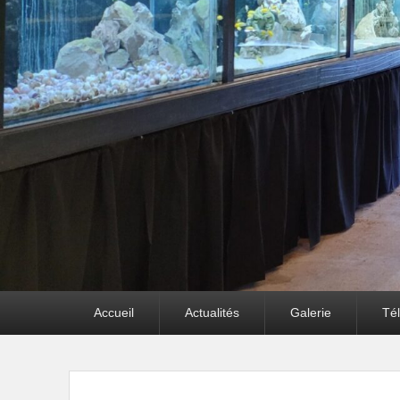
Premier
Accueil
Actualités
Galerie
Té
menu