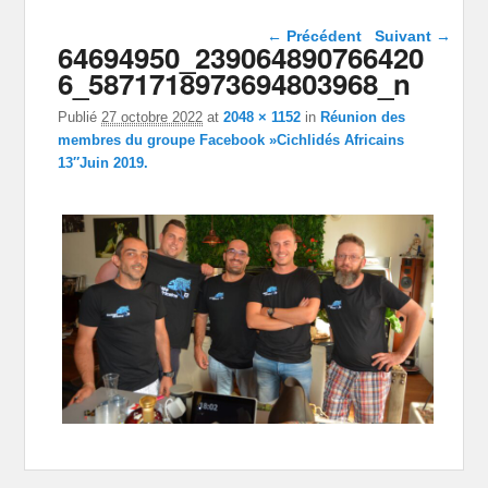
Navigation dans les
← Précédent
Suivant →
64694950_239064890766420
images
6_5871718973694803968_n
Publié
27 octobre 2022
at
2048 × 1152
in
Réunion des
membres du groupe Facebook »Cichlidés Africains
13″Juin 2019.