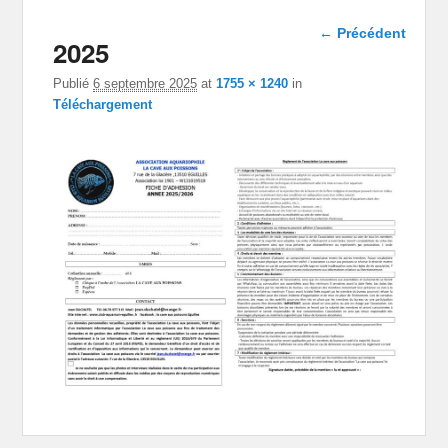
Navigation
← Précédent
2025
dans les
images
Publié
6 septembre 2025
at
1755 × 1240
in
Téléchargement