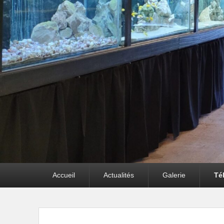
Premier
Accueil
Actualités
Galerie
Té
menu