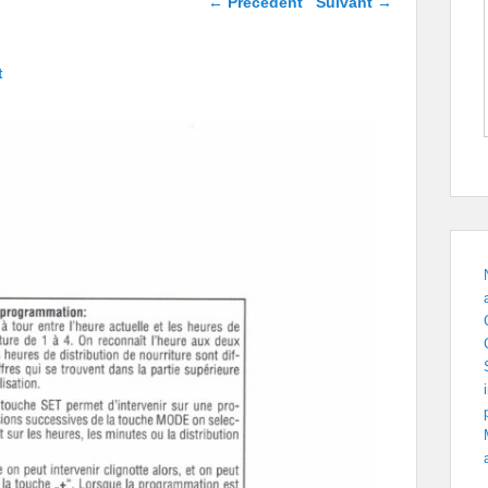
← Précédent
Suivant →
images
t