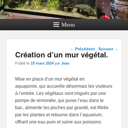
Menu
Navigation dans les
←
Précédent
Suivant
→
Création d’un mur végétal.
articles
Publié le
19 mars 2024
par
Jean
Mise en place d’un mur végétal en
aquaponie, qui accueille désormais les visiteurs
à l’entrée. Les végétaux sont irrigués par une
pompe de remontée, qui puise l’eau dans le
bac, alimente les poches par gravité, est filtrée
par les plantes et retourne dans l’aquarium,
offrant une eau pure et saine aux poissons
.