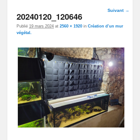
Navigation
Suivant →
20240120_120646
dans les
images
Publié
19 mars 2024
at
2560 × 1920
in
Création d’un mur
végétal.