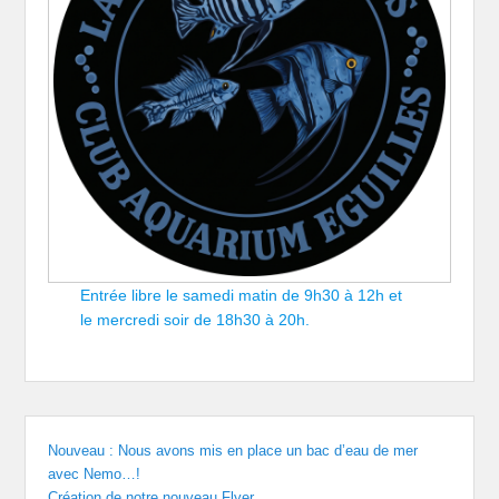
Entrée libre le samedi matin de 9h30 à 12h et
le mercredi soir de 18h30 à 20h.
Nouveau : Nous avons mis en place un bac d’eau de mer
avec Nemo…!
Création de notre nouveau Flyer.