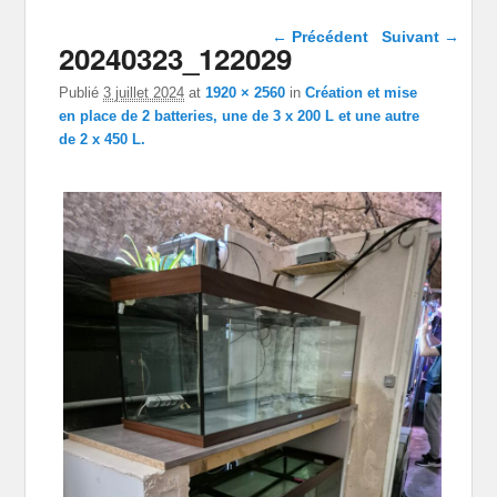
Navigation dans les
← Précédent
Suivant →
20240323_122029
images
Publié
3 juillet 2024
at
1920 × 2560
in
Création et mise
en place de 2 batteries, une de 3 x 200 L et une autre
de 2 x 450 L.