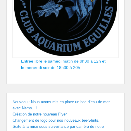
Entrée libre le samedi matin de 9h30 à 12h et
le mercredi soir de 18h30 à 20h.
Nouveau : Nous avons mis en place un bac d’eau de mer
avec Nemo…!
Création de notre nouveau Flyer.
Changement de logo pour nos nouveaux tee-Shirts.
Suite à la mise sous surveillance par caméra de notre