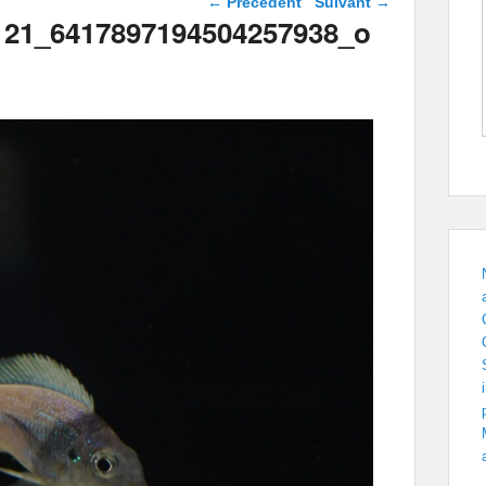
← Précédent
Suivant →
images
121_6417897194504257938_o