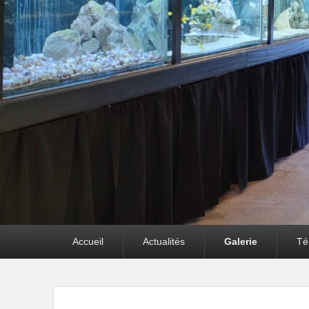
Premier
Accueil
Actualités
Galerie
Té
menu