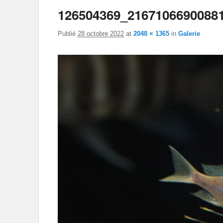
126504369_2167106690088
Publié
28 octobre 2022
at
2048 × 1365
in
Galerie