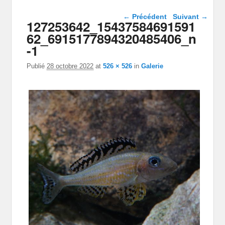
Navigation dans les
← Précédent
Suivant →
127253642_15437584691591
images
62_6915177894320485406_n
-1
Publié
28 octobre 2022
at
526 × 526
in
Galerie