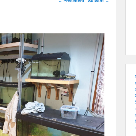
← Précédent
Suivant →
images