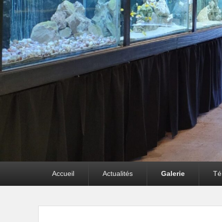
Premier
Accueil
Actualités
Galerie
Té
menu